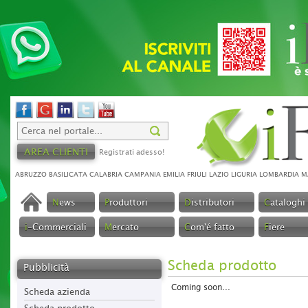
AREA CLIENTI
Registrati adesso!
ABRUZZO
BASILICATA
CALABRIA
CAMPANIA
EMILIA
FRIULI
LAZIO
LIGURIA
LOMBARDIA
M
N
ews
P
roduttori
D
istributori
C
ataloghi
i
-Commerciali
M
ercato
C
om'é fatto
F
iere
Scheda prodotto
Pubblicità
Coming soon...
Scheda azienda