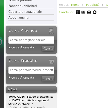
Scheda prodotto
Sei qui:
Home
>
Pubblicità
>
S
Banner pubblicitari
Copertura redazionale
Condividi:
Abbonamenti
Cerca Azienda
Ricerca Avanzata
Cerca Prodotto
09/08/2026 iStory #iFerr 136 |
Ricerca Avanzata
Ferramenta Moreno Silvano: quello
che su internet non c'è...
Rapporto umano, consulenza ed
News
esperienza sono elementi
fondamentali per la Ferramenta
30/07/2026 Sparco protagonista
Moreno Silvano di Andora, che
su DAZN per tutta la stagione di
punta volutamente, oltre che
Serie A 2026/2027
sull’ampia offerta, su valori che il
L'azienda rafforza la propria