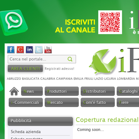
AREA CLIENTI
Registrati adesso!
ABRUZZO
BASILICATA
CALABRIA
CAMPANIA
EMILIA
FRIULI
LAZIO
LIGURIA
LOMBARDIA
M
N
ews
P
roduttori
D
istributori
C
ataloghi
i
-Commerciali
M
ercato
C
om'é fatto
F
iere
Copertura redazional
Pubblicità
Coming soon...
Scheda azienda