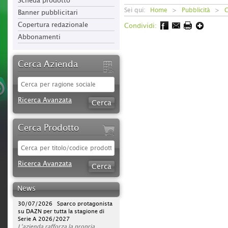
Scheda prodotto
Sei qui:
Home
>
Pubblicità
>
C
Banner pubblicitari
Copertura redazionale
Condividi:
Abbonamenti
Cerca Azienda
Ricerca Avanzata
Cerca Prodotto
09/08/2026 iStory #iFerr 136 |
Ricerca Avanzata
Ferramenta Moreno Silvano: quello
che su internet non c'è...
Rapporto umano, consulenza ed
News
esperienza sono elementi
fondamentali per la Ferramenta
30/07/2026 Sparco protagonista
Moreno Silvano di Andora, che
su DAZN per tutta la stagione di
punta volutamente, oltre che
Serie A 2026/2027
sull’ampia offerta, su valori che il
L'azienda rafforza la propria
web non può offrire.
strategia di comunicazione