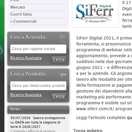
i-VIP
Il 27
Mercato
Digit
Com'é fatto
even
ferr
i-Commerciali
tant
Cerca Azienda
SiFerr Digital 2021, il prim
ferramenta, si preannuncia r
programma di webinar istitu
aggiornamento, prevede a 
Ricerca Avanzata
suddivisi nelle due giornate
giugno 2021 - e differenziat
Cerca Prodotto
e per le aziende. Gli argom
lavoro alle modalità per ott
della formazione ai pagament
gestione dei dipendenti alla
09/08/2026 iStory #iFerr 136 |
Ricerca Avanzata
Ferramenta Moreno Silvano: quello
marketing più performante. 
che su internet non c'è...
programma è visibile sul sit
Rapporto umano, consulenza ed
www.siferr.com/it/ progra
News
esperienza sono elementi
fondamentali per la Ferramenta
30/07/2026 Sparco protagonista
Leggi l'articolo completo
qu
Moreno Silvano di Andora, che
su DAZN per tutta la stagione di
punta volutamente, oltre che
Serie A 2026/2027
sull’ampia offerta, su valori che il
L'azienda rafforza la propria
Torna indietro
web non può offrire.
strategia di comunicazione