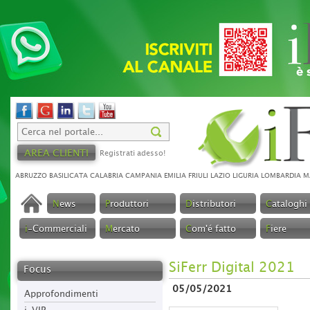
AREA CLIENTI
Registrati adesso!
ABRUZZO
BASILICATA
CALABRIA
CAMPANIA
EMILIA
FRIULI
LAZIO
LIGURIA
LOMBARDIA
M
N
ews
P
roduttori
D
istributori
C
ataloghi
i
-Commerciali
M
ercato
C
om'é fatto
F
iere
SiFerr Digital 2021
Focus
05/05/2021
Approfondimenti