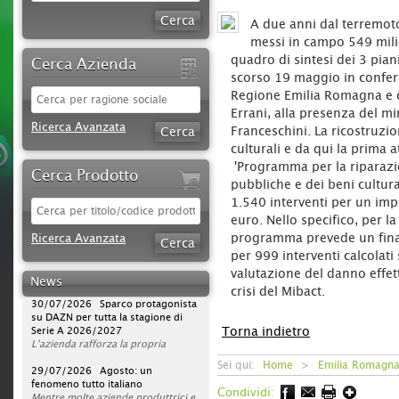
A due anni dal terremot
messi in campo 549 milio
quadro di sintesi dei 3 pian
Cerca Azienda
scorso 19 maggio in confer
Regione Emilia Romagna e 
Errani, alla presenza del mi
Ricerca Avanzata
Franceschini. La ricostruzi
culturali e da qui la prima 
'Programma per la riparazio
Cerca Prodotto
pubbliche e dei beni cultur
1.540 interventi per un imp
euro. Nello specifico, per la 
09/08/2026 iStory #iFerr 136 |
Ferramenta Moreno Silvano: quello
programma prevede un fina
Ricerca Avanzata
che su internet non c'è...
per 999 interventi calcolati
Rapporto umano, consulenza ed
valutazione del danno effett
esperienza sono elementi
News
fondamentali per la Ferramenta
30/07/2026 Sparco protagonista
crisi del Mibact.
Moreno Silvano di Andora, che
su DAZN per tutta la stagione di
punta volutamente, oltre che
Serie A 2026/2027
sull’ampia offerta, su valori che il
L'azienda rafforza la propria
Torna indietro
web non può offrire.
strategia di comunicazione
«
televisiva, portando la presenza del
29/07/2026 Agosto: un
Vai da Luigina, che hanno di
Sei qui:
Home
>
Emilia Romagn
tutto
brand a un nuovo livello. Dopo la
fenomeno tutto italiano
». Ad Andora (SV) questa frase
accompagna da oltre sessant’anni
campagna avviata nella scorsa
Mentre molte aziende produttrici e
Condividi:
la storia di un’attività diventata un
stagione, Sparco sarà infatti on air
distributrici chiudono per ferie ad