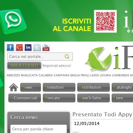
AREA CLIENTI
Registrati adesso!
ABRUZZO
BASILICATA
CALABRIA
CAMPANIA
EMILIA
FRIULI
LAZIO
LIGURIA
LOMBARDIA
M
N
ews
P
roduttori
D
istributori
C
ataloghi
i
-Commerciali
M
ercato
C
om'é fatto
F
iere
Presentato Todi Appy
Cerca news
12/05/2014