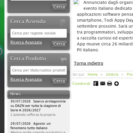
Annunciato dagli organi
evento italiano dedicato
applicazioni software pensat
smartphone, Todi Appy Days
Cerca Azienda
settembre prossimi. Sarà u
tra programmatori, svilupp
a raccolta curiosi ed esperti
Ricerca Avanzata
App muove circa 26 miliardi 
Pil italiano.
Cerca Prodotto
Torna indietro
Sei qui:
Home
>
Umbria
>
Pre
09/08/2026 iStory #iFerr 136 |
Ferramenta Moreno Silvano: quello
Ricerca Avanzata
che su internet non c'è...
Condividi:
Rapporto umano, consulenza ed
esperienza sono elementi
News
fondamentali per la Ferramenta
30/07/2026 Sparco protagonista
Moreno Silvano di Andora, che
su DAZN per tutta la stagione di
punta volutamente, oltre che
Serie A 2026/2027
sull’ampia offerta, su valori che il
L'azienda rafforza la propria
web non può offrire.
strategia di comunicazione
«
televisiva, portando la presenza del
29/07/2026 Agosto: un
Vai da Luigina, che hanno di
tutto
brand a un nuovo livello. Dopo la
fenomeno tutto italiano
». Ad Andora (SV) questa frase
accompagna da oltre sessant’anni
campagna avviata nella scorsa
Mentre molte aziende produttrici e
la storia di un’attività diventata un
stagione, Sparco sarà infatti on air
distributrici chiudono per ferie ad