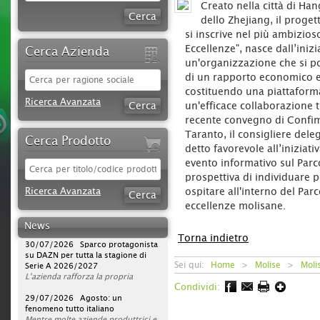
Creato nella città di Ha
dello Zhejiang, il proget
si inscrive nel più ambizios
Eccellenze", nasce dall’ini
Cerca Azienda
un'organizzazione che si p
di un rapporto economico e 
costituendo una piattaforma 
Ricerca Avanzata
un'efficace collaborazione t
recente convegno di Confi
Taranto, il consigliere del
Cerca Prodotto
detto favorevole all’iniziat
evento informativo sul Parco
prospettiva di individuare p
09/08/2026 iStory #iFerr 136 |
Ricerca Avanzata
ospitare all'interno del Par
Ferramenta Moreno Silvano: quello
che su internet non c'è...
eccellenze molisane.
Rapporto umano, consulenza ed
esperienza sono elementi
News
fondamentali per la Ferramenta
30/07/2026 Sparco protagonista
Torna indietro
Moreno Silvano di Andora, che
su DAZN per tutta la stagione di
punta volutamente, oltre che
Serie A 2026/2027
Sei qui:
Home
>
Molise
>
Moli
sull’ampia offerta, su valori che il
L'azienda rafforza la propria
web non può offrire.
strategia di comunicazione
Condividi:
«
televisiva, portando la presenza del
29/07/2026 Agosto: un
Vai da Luigina, che hanno di
tutto
brand a un nuovo livello. Dopo la
fenomeno tutto italiano
». Ad Andora (SV) questa frase
accompagna da oltre sessant’anni
campagna avviata nella scorsa
Mentre molte aziende produttrici e