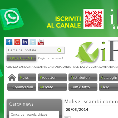
AREA CLIENTI
Registrati adesso!
ABRUZZO
BASILICATA
CALABRIA
CAMPANIA
EMILIA
FRIULI
LAZIO
LIGURIA
LOMBARDIA
M
N
ews
P
roduttori
D
istributori
C
ataloghi
i
-Commerciali
M
ercato
C
om'é fatto
F
iere
Molise: scambi comme
Cerca news
09/05/2014