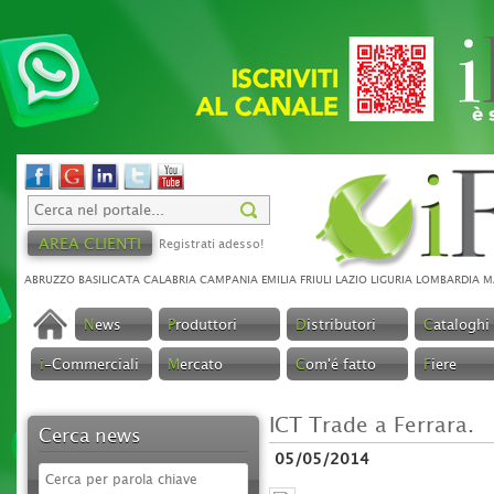
AREA CLIENTI
Registrati adesso!
ABRUZZO
BASILICATA
CALABRIA
CAMPANIA
EMILIA
FRIULI
LAZIO
LIGURIA
LOMBARDIA
M
N
ews
P
roduttori
D
istributori
C
ataloghi
i
-Commerciali
M
ercato
C
om'é fatto
F
iere
ICT Trade a Ferrara.
Cerca news
05/05/2014