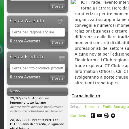
ICT Trade, l'evento inter
torna a Ferrara Fiere dal
caratterizza per tre momenti
organizzati su appuntamen
Cerca Azienda
convegni e numerosi momenti
relazioni business e creare 
differenzia dalle fiere tradi
Ricerca Avanzata
momenti concreti di dibattit
professionisti del settore s
Alcune novità per l'edizion
Cerca Prodotto
FidaInform e i Club regionali
trade ospiterà ICT Club e ap
Information Officer). Gli ICT
30/07/2026 Sparco protagonista
Ricerca Avanzata
svolgeranno a porte chiuse e
su DAZN per tutta la stagione di
Serie A 2026/2027
altrettanti trend topics.
L'azienda rafforza la propria
strategia di comunicazione
News
televisiva, portando la presenza del
29/07/2026 Agosto: un
Torna indietro
brand a un nuovo livello. Dopo la
fenomeno tutto italiano
campagna avviata nella scorsa
Mentre molte aziende produttrici e
Sei qui:
Home
>
Emilia Romagn
stagione, Sparco sarà infatti on air
distributrici chiudono per ferie ad
per l’intero campionato di Serie A
agosto, ferramenta, utensilerie e
Condividi:
2026/2027, con una visibilità
rivendite agrarie continuano a
28/07/2026 Eventi #iFerr 136 |
continuativa da agosto 2026 a
lavorare. In un mercato sempre
DFL: 50 anni di crescita, lo sguardo
maggio 2027.
operativo, la vera sfida non è la
già al futuro