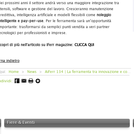
ei prossimi anni il settore andrà verso una maggiore integrazione tra
tensili, software e gestione del lavoro. Cresceranno manutenzione
redittiva, intelligenza artificiale e modelli flessibili come
noleggio
ntelligente e pay-per-use
. Per le ferramenta sarà un’opportunità
mportante: trasformarsi da semplici punti vendita a veri partner
ecnologici per professionisti e imprese.
copri di più nell'articolo su iFerr magazine:
CLICCA QUI
rna indietro
 qui:
Home
>
News
>
AiFerr 134 | La ferramenta tra innovazione e connettività
dividi:
Fiere & Eventi