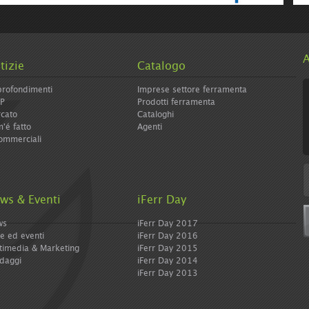
e/icolormagazine-
A
tizie
Catalogo
rofondimenti
Imprese settore ferramenta
IP
Prodotti ferramenta
cato
Cataloghi
'é fatto
Agenti
ommerciali
ws & Eventi
iFerr Day
ws
iFerr Day 2017
re ed eventi
iFerr Day 2016
timedia & Marketing
iFerr Day 2015
daggi
iFerr Day 2014
iFerr Day 2013