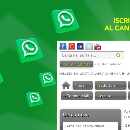
AREA CLIENTI
Registrati adesso!
ABRUZZO
BASILICATA
CALABRIA
CAMPANIA
EMILI
N
ews
P
roduttori
i
-Commerciali
M
ercato
Ai
Cerca news
co
29