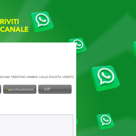
SCANA
TRENTINO
UMBRIA
VALLE D'AOSTA
VENETO
A
i
-VIP
pprofondimenti