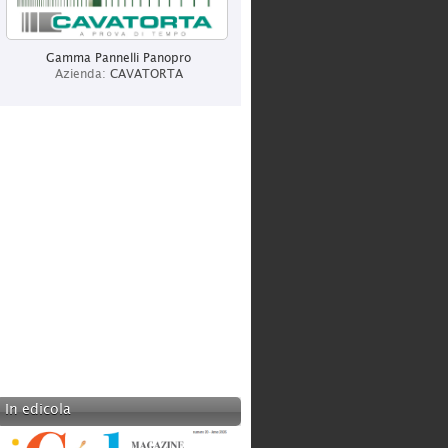
CAVATORTA
Categoria:
Produzione
Gamma Pannelli Panopro
Azienda:
CAVATORTA
BOT LIGHTING SRL
Categoria:
Produzione
In edicola
ITALCHIAVI SRL
Categoria:
Grossisti