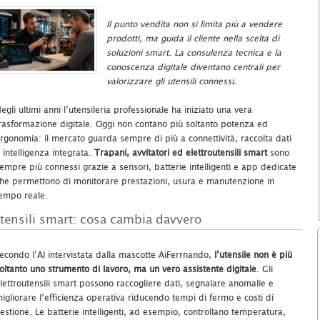
Il punto vendita non si limita più a vendere
prodotti, ma guida il cliente nella scelta di
soluzioni smart. La consulenza tecnica e la
conoscenza digitale diventano centrali per
valorizzare gli utensili connessi.
egli ultimi anni l’utensileria professionale ha iniziato una vera
rasformazione digitale. Oggi non contano più soltanto potenza ed
rgonomia: il mercato guarda sempre di più a connettività, raccolta dati
 intelligenza integrata.
Trapani, avvitatori ed elettroutensili smart
sono
empre più connessi grazie a sensori, batterie intelligenti e app dedicate
he permettono di monitorare prestazioni, usura e manutenzione in
empo reale.
tensili smart: cosa cambia davvero
econdo l’AI intervistata dalla mascotte AiFerrnando,
l’utensile non è più
oltanto uno strumento di lavoro, ma un vero assistente digitale
. Gli
lettroutensili smart possono raccogliere dati, segnalare anomalie e
igliorare l’efficienza operativa riducendo tempi di fermo e costi di
estione. Le batterie intelligenti, ad esempio, controllano temperatura,