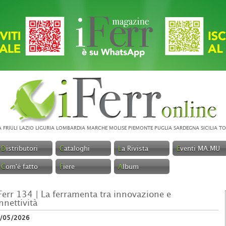
A
FRIULI
LAZIO
LIGURIA
LOMBARDIA
MARCHE
MOLISE
PIEMONTE
PUGLIA
SARDEGNA
SICILIA
TO
D
istributori
C
ataloghi
L
a Rivista
E
venti MA.MU
C
om'é fatto
F
iere
A
lbum
Ferr 134 | La ferramenta tra innovazione e
nnettività
/05/2026