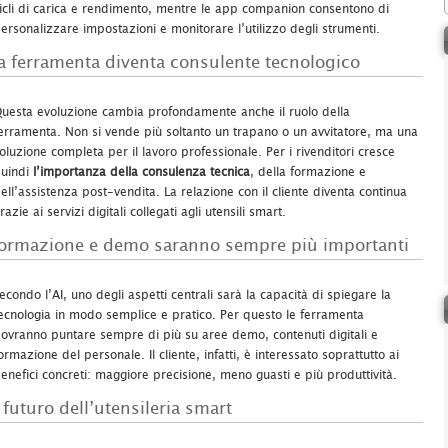
icli di carica e rendimento, mentre le app companion consentono di
ersonalizzare impostazioni e monitorare l’utilizzo degli strumenti.
a ferramenta diventa consulente tecnologico
uesta evoluzione cambia profondamente anche il ruolo della
erramenta. Non si vende più soltanto un trapano o un avvitatore, ma una
oluzione completa per il lavoro professionale. Per i rivenditori cresce
uindi
l’importanza della consulenza tecnica
, della formazione e
ell’assistenza post-vendita. La relazione con il cliente diventa continua
razie ai servizi digitali collegati agli utensili smart.
ormazione e demo saranno sempre più importanti
econdo l’AI, uno degli aspetti centrali sarà la capacità di spiegare la
ecnologia in modo semplice e pratico. Per questo le ferramenta
ovranno puntare sempre di più su aree demo, contenuti digitali e
ormazione del personale. Il cliente, infatti, è interessato soprattutto ai
enefici concreti: maggiore precisione, meno guasti e più produttività.
l futuro dell’utensileria smart