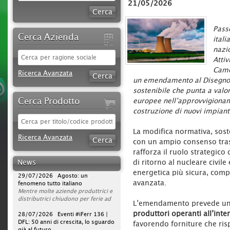
21/05/2026
Passo
Cerca Azienda
itali
nazi
Attiv
Came
Ricerca Avanzata
un emendamento al Disegno 
sostenibile che punta a valor
Cerca Prodotto
europee nell’approvvigionam
costruzione di nuovi impianti
30/07/2026 Sparco protagonista
La modifica normativa, sos
Ricerca Avanzata
su DAZN per tutta la stagione di
con un ampio consenso trasv
Serie A 2026/2027
rafforza il ruolo strategico 
L'azienda rafforza la propria
strategia di comunicazione
News
di ritorno al nucleare civile
televisiva, portando la presenza del
29/07/2026 Agosto: un
energetica più sicura, comp
brand a un nuovo livello. Dopo la
fenomeno tutto italiano
avanzata.
campagna avviata nella scorsa
Mentre molte aziende produttrici e
stagione, Sparco sarà infatti on air
distributrici chiudono per ferie ad
per l’intero campionato di Serie A
agosto, ferramenta, utensilerie e
L’emendamento prevede u
2026/2027, con una visibilità
rivendite agrarie continuano a
28/07/2026 Eventi #iFerr 136 |
produttori operanti all’int
continuativa da agosto 2026 a
lavorare. In un mercato sempre
DFL: 50 anni di crescita, lo sguardo
maggio 2027.
operativo, la vera sfida non è la
già al futuro
favorendo forniture che ris
La pianificazione su DAZN prevede
pausa estiva, ma garantire
iFerr magazine era presente