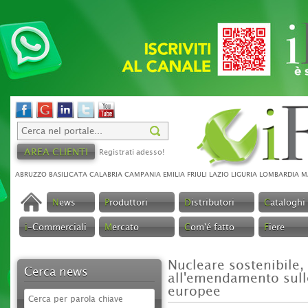
AREA CLIENTI
Registrati adesso!
ABRUZZO
BASILICATA
CALABRIA
CAMPANIA
EMILIA
FRIULI
LAZIO
LIGURIA
LOMBARDIA
M
N
ews
P
roduttori
D
istributori
C
ataloghi
i
-Commerciali
M
ercato
C
om'é fatto
F
iere
Nucleare sostenibile, 
Cerca news
all'emendamento sulle
europee