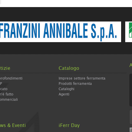
e/icolormagazine-
A
tizie
Catalogo
rofondimenti
Imprese settore ferramenta
IP
Prodotti ferramenta
cato
Cataloghi
'é fatto
Agenti
ommerciali
ws & Eventi
iFerr Day