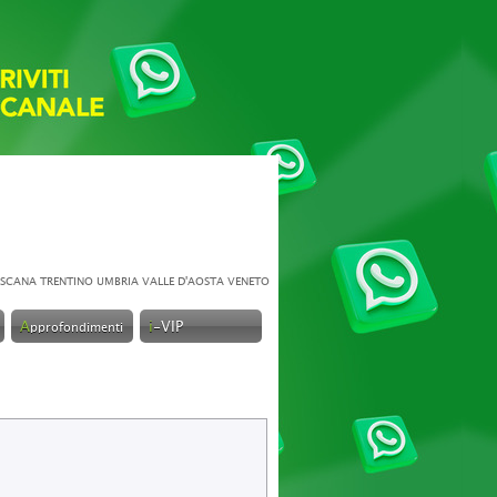
SCANA
TRENTINO
UMBRIA
VALLE D'AOSTA
VENETO
A
i
-VIP
pprofondimenti