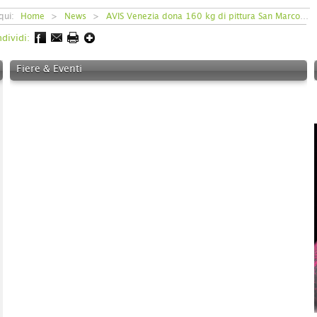
 qui:
Home
>
News
>
AVIS Venezia dona 160 kg di pittura San Marco al Carcere di Santa Maria Maggiore
dividi:
Fiere & Eventi