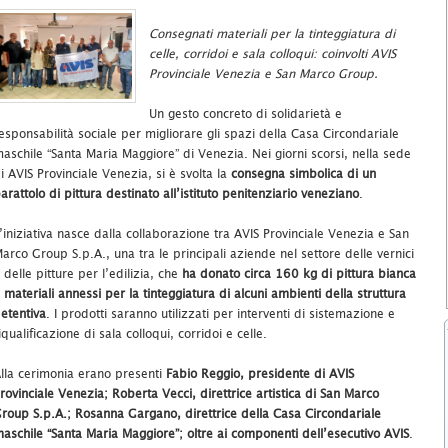
Consegnati materiali per la tinteggiatura di
celle, corridoi e sala colloqui: coinvolti AVIS
Provinciale Venezia e San Marco Group.
Un gesto concreto di solidarietà e
esponsabilità sociale per migliorare gli spazi della Casa Circondariale
aschile “Santa Maria Maggiore” di Venezia. Nei giorni scorsi, nella sede
i AVIS Provinciale Venezia, si è svolta la
consegna simbolica di un
arattolo di pittura destinato all’istituto penitenziario veneziano
.
’iniziativa nasce dalla collaborazione tra AVIS Provinciale Venezia e San
arco Group S.p.A., una tra le principali aziende nel settore delle vernici
 delle pitture per l’edilizia, che
ha donato circa 160 kg di pittura bianca
 materiali annessi per la tinteggiatura di alcuni ambienti della struttura
etentiva
. I prodotti saranno utilizzati per interventi di sistemazione e
iqualificazione di sala colloqui, corridoi e celle.
lla cerimonia erano presenti
Fabio Reggio, presidente di AVIS
rovinciale Venezia; Roberta Vecci, direttrice artistica di San Marco
roup S.p.A.; Rosanna Gargano, direttrice della Casa Circondariale
aschile “Santa Maria Maggiore”; oltre ai componenti dell’esecutivo AVIS
.