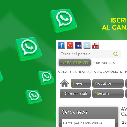
AREA CLIENTI
Registrati adesso!
ABRUZZO
BASILICATA
CALABRIA
CAMPANIA
EMILI
N
ews
P
roduttori
i
-Commerciali
M
ercato
AV
Cerca news
Ca
20