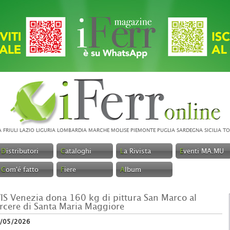
A
FRIULI
LAZIO
LIGURIA
LOMBARDIA
MARCHE
MOLISE
PIEMONTE
PUGLIA
SARDEGNA
SICILIA
TO
D
istributori
C
ataloghi
L
a Rivista
E
venti MA.MU
C
om'é fatto
F
iere
A
lbum
IS Venezia dona 160 kg di pittura San Marco al
rcere di Santa Maria Maggiore
/05/2026