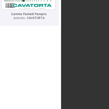
ITALCHIAVI SRL
Categoria:
Grossisti
Gamma Pannelli Panopro
Azienda:
CAVATORTA
CENTURY ITALIA
Categoria:
Produzione
BOT LIGHTING SRL
Categoria:
Produzione