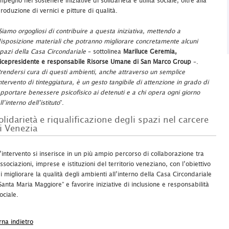
mpegno nel sostenere iniziative di solidarietà e utilità sociale, oltre alla
roduzione di vernici e pitture di qualità.
Siamo orgogliosi di contribuire a questa iniziativa, mettendo a
isposizione materiali che potranno migliorare concretamente alcuni
pazi della Casa Circondariale
– sottolinea
Mariluce Geremia,
icepresidente e responsabile Risorse Umane di San Marco Group
–.
rendersi cura di questi ambienti, anche attraverso un semplice
ntervento di tinteggiatura, è un gesto tangibile di attenzione in grado di
pportare benessere psicofisico ai detenuti e a chi opera ogni giorno
ll’interno dell’istituto
”.
olidarietà e riqualificazione degli spazi nel carcere
i Venezia
’intervento si inserisce in un più ampio percorso di collaborazione tra
ssociazioni, imprese e istituzioni del territorio veneziano, con l’obiettivo
i migliorare la qualità degli ambienti all’interno della Casa Circondariale
Santa Maria Maggiore” e favorire iniziative di inclusione e responsabilità
ociale.
rna indietro