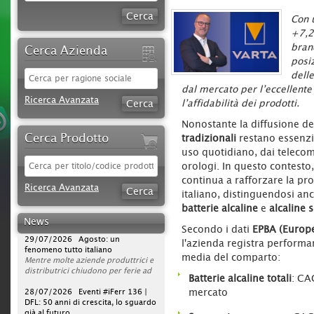
Con 
+7,2
bran
Cerca Azienda
posiz
dell
dal mercato per l’eccellent
Ricerca Avanzata
l’affidabilità dei prodotti.
Nonostante la diffusione dei 
Cerca Prodotto
tradizionali
restano essenzia
uso quotidiano, dai telecoma
orologi. In questo contesto
30/07/2026 Sparco protagonista
continua a rafforzare la pr
su DAZN per tutta la stagione di
Ricerca Avanzata
italiano, distinguendosi an
Serie A 2026/2027
L'azienda rafforza la propria
batterie alcaline
e
alcaline s
strategia di comunicazione
News
televisiva, portando la presenza del
29/07/2026 Agosto: un
Secondo i dati
EPBA (Europe
brand a un nuovo livello. Dopo la
fenomeno tutto italiano
l'azienda registra performa
campagna avviata nella scorsa
Mentre molte aziende produttrici e
media del comparto:
stagione, Sparco sarà infatti on air
distributrici chiudono per ferie ad
per l’intero campionato di Serie A
agosto, ferramenta, utensilerie e
Batterie alcaline totali
: CA
2026/2027, con una visibilità
rivendite agrarie continuano a
28/07/2026 Eventi #iFerr 136 |
continuativa da agosto 2026 a
lavorare. In un mercato sempre
DFL: 50 anni di crescita, lo sguardo
mercato
maggio 2027.
operativo, la vera sfida non è la
già al futuro
La pianificazione su DAZN prevede
pausa estiva, ma garantire
iFerr magazine era presente