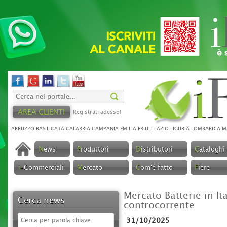
AREA CLIENTI
Registrati adesso!
ABRUZZO
BASILICATA
CALABRIA
CAMPANIA
EMILIA
FRIULI
LAZIO
LIGURIA
LOMBARDIA
M
N
ews
P
roduttori
D
istributori
C
ataloghi
i
-Commerciali
M
ercato
C
om'é fatto
F
iere
Mercato Batterie in It
Cerca news
controcorrente
31/10/2025