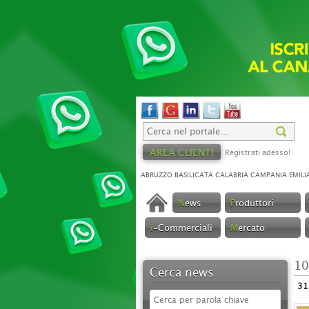
AREA CLIENTI
Registrati adesso!
ABRUZZO
BASILICATA
CALABRIA
CAMPANIA
EMILI
N
ews
P
roduttori
i
-Commerciali
M
ercato
10
Cerca news
31