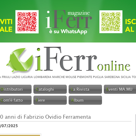
A
FRIULI
LAZIO
LIGURIA
LOMBARDIA
MARCHE
MOLISE
PIEMONTE
PUGLIA
SARDEGNA
SICILIA
TO
D
istributori
C
ataloghi
L
a Rivista
E
venti MA.MU
C
om'é fatto
F
iere
A
lbum
0 anni di Fabrizio Ovidio Ferramenta
/07/2025