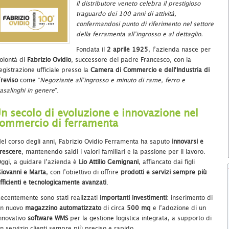
Il distributore veneto celebra il prestigioso
traguardo dei 100 anni di attività,
confermandosi punto di riferimento nel settore
della ferramenta all’ingrosso e al dettaglio.
Fondata il
2 aprile 1925
, l’azienda nasce per
olontà di
Fabrizio Ovidio
, successore del padre Francesco, con la
egistrazione ufficiale presso la
Camera di Commercio e dell'Industria di
reviso
come “
Negoziante all’ingrosso e minuto di rame, ferro e
asalinghi in genere
”.
n secolo di evoluzione e innovazione nel
ommercio di ferramenta
el corso degli anni, Fabrizio Ovidio Ferramenta ha saputo
innovarsi e
rescere
, mantenendo saldi i valori familiari e la passione per il lavoro.
ggi, a guidare l’azienda è
Lio Attilio Gemignani
, affiancato dai figli
iovanni e Marta
, con l’obiettivo di offrire
prodotti e servizi sempre più
fficienti e tecnologicamente avanzati
.
ecentemente sono stati realizzati
importanti investimenti
: inserimento di
n nuovo
magazzino automatizzato
di circa
500 mq
e l’adozione di un
nnovativo
software WMS
per la gestione logistica integrata, a supporto di
n servizio clienti sempre più preciso e rapido.