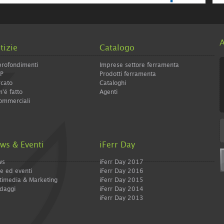
e/icolormagazine-
A
tizie
Catalogo
rofondimenti
Imprese settore ferramenta
IP
Prodotti ferramenta
cato
Cataloghi
'é fatto
Agenti
ommerciali
ws & Eventi
iFerr Day
ws
iFerr Day 2017
re ed eventi
iFerr Day 2016
timedia & Marketing
iFerr Day 2015
daggi
iFerr Day 2014
iFerr Day 2013