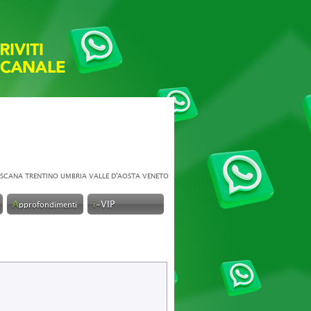
SCANA
TRENTINO
UMBRIA
VALLE D'AOSTA
VENETO
A
i
-VIP
pprofondimenti