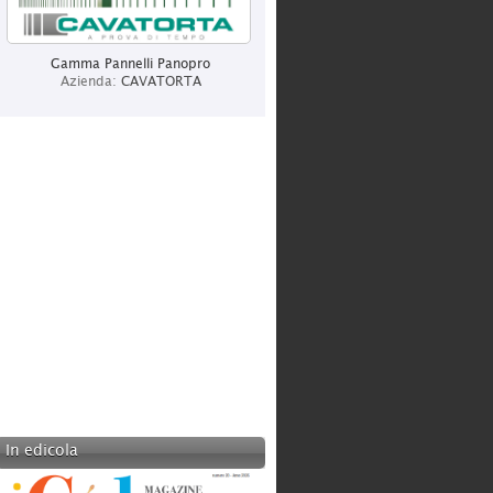
LOTTO SPORT ITALIA SPA
Categoria:
Produzione
Gamma Pannelli Panopro
Azienda:
CAVATORTA
BOT LIGHTING SRL
Categoria:
Produzione
In edicola
CENTURY ITALIA
Categoria:
Produzione