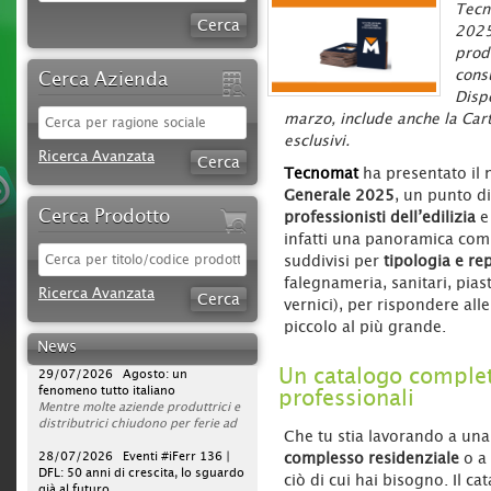
Tecn
2025
prod
cons
Cerca Azienda
Disp
marzo, include anche la Cart
esclusivi.
Ricerca Avanzata
Tecnomat
ha presentato il
Generale 2025
, un punto d
Cerca Prodotto
professionisti dell’edilizia
e 
infatti una panoramica compl
suddivisi per
tipologia e re
30/07/2026 Sparco protagonista
falegnameria, sanitari, piast
su DAZN per tutta la stagione di
Ricerca Avanzata
vernici), per rispondere all
Serie A 2026/2027
L'azienda rafforza la propria
piccolo al più grande.
strategia di comunicazione
News
televisiva, portando la presenza del
29/07/2026 Agosto: un
Un catalogo complet
brand a un nuovo livello. Dopo la
fenomeno tutto italiano
campagna avviata nella scorsa
Mentre molte aziende produttrici e
professionali
stagione, Sparco sarà infatti on air
distributrici chiudono per ferie ad
per l’intero campionato di Serie A
agosto, ferramenta, utensilerie e
Che tu stia lavorando a un
2026/2027, con una visibilità
rivendite agrarie continuano a
28/07/2026 Eventi #iFerr 136 |
continuativa da agosto 2026 a
lavorare. In un mercato sempre
DFL: 50 anni di crescita, lo sguardo
complesso residenziale
o a
maggio 2027.
operativo, la vera sfida non è la
già al futuro
ciò di cui hai bisogno. Il c
La pianificazione su DAZN prevede
pausa estiva, ma garantire
iFerr magazine era presente