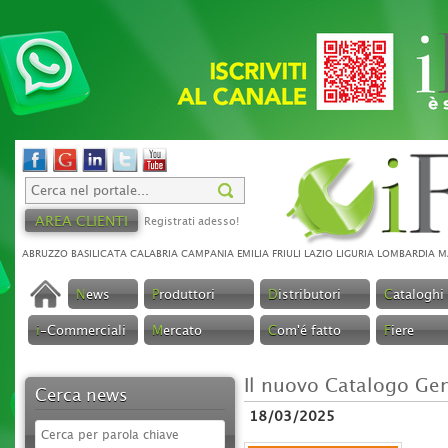
AREA CLIENTI
Registrati adesso!
ABRUZZO
BASILICATA
CALABRIA
CAMPANIA
EMILIA
FRIULI
LAZIO
LIGURIA
LOMBARDIA
M
N
ews
P
roduttori
D
istributori
C
ataloghi
i
-Commerciali
M
ercato
C
om'é fatto
F
iere
Il nuovo Catalogo Ge
Cerca news
18/03/2025