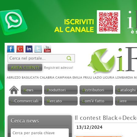
AREA CLIENTI
Registrati adesso!
ABRUZZO
BASILICATA
CALABRIA
CAMPANIA
EMILIA
FRIULI
LAZIO
LIGURIA
LOMBARDIA
M
N
ews
P
roduttori
D
istributori
C
ataloghi
i
-Commerciali
M
ercato
C
om'é fatto
F
iere
Il contest Black+Deck
Cerca news
13/12/2024