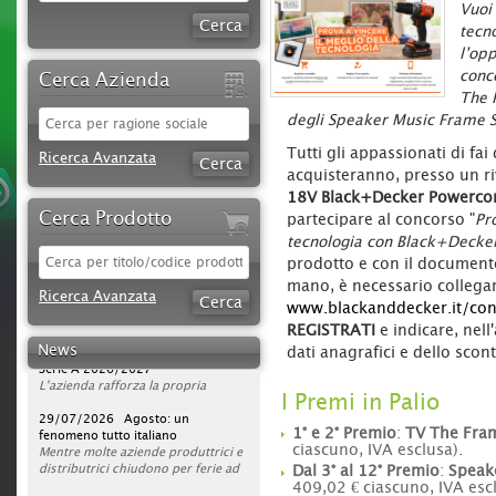
Vuoi 
tecno
l’opp
conc
Cerca Azienda
The 
degli Speaker Music Frame S
Tutti gli appassionati di fa
Ricerca Avanzata
acquisteranno, presso un r
18V Black+Decker Powerco
Cerca Prodotto
partecipare al concorso "
Pr
09/08/2026 iStory #iFerr 136 |
tecnologia con Black+Decke
Ferramenta Moreno Silvano: quello
prodotto e con il documento
che su internet non c'è...
mano, è necessario collegar
Rapporto umano, consulenza ed
Ricerca Avanzata
esperienza sono elementi
www.blackanddecker.it/co
fondamentali per la Ferramenta
30/07/2026 Sparco protagonista
REGISTRATI
e indicare, nell
Moreno Silvano di Andora, che
su DAZN per tutta la stagione di
News
dati anagrafici e dello scon
punta volutamente, oltre che
Serie A 2026/2027
sull’ampia offerta, su valori che il
L'azienda rafforza la propria
web non può offrire.
strategia di comunicazione
I Premi in Palio
«
televisiva, portando la presenza del
29/07/2026 Agosto: un
Vai da Luigina, che hanno di
tutto
brand a un nuovo livello. Dopo la
fenomeno tutto italiano
». Ad Andora (SV) questa frase
1° e 2° Premio
:
TV The Fra
accompagna da oltre sessant’anni
campagna avviata nella scorsa
Mentre molte aziende produttrici e
ciascuno, IVA esclusa).
la storia di un’attività diventata un
stagione, Sparco sarà infatti on air
distributrici chiudono per ferie ad
punto di riferimento per il
per l’intero campionato di Serie A
agosto, ferramenta, utensilerie e
Dal 3° al 12° Premio
:
Speak
territorio: la
2026/2027, con una visibilità
rivendite agrarie continuano a
28/07/2026 Eventi #iFerr 136 |
Ferramenta Moreno
409,02 € ciascuno, IVA escl