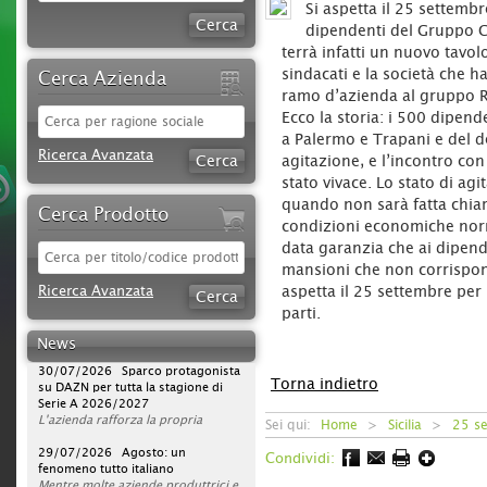
Si aspetta il 25 settembr
dipendenti del Gruppo C
terrà infatti un nuovo tavol
sindacati e la società che h
Cerca Azienda
ramo d’azienda al gruppo
Ecco la storia: i 500 dipend
a Palermo e Trapani e del de
Ricerca Avanzata
agitazione, e l’incontro con
stato vivace. Lo stato di agi
quando non sarà fatta chia
Cerca Prodotto
condizioni economiche norma
data garanzia che ai dipen
mansioni che non corrispon
09/08/2026 iStory #iFerr 136 |
Ricerca Avanzata
Ferramenta Moreno Silvano: quello
aspetta il 25 settembre per
che su internet non c'è...
parti.
Rapporto umano, consulenza ed
esperienza sono elementi
News
fondamentali per la Ferramenta
30/07/2026 Sparco protagonista
Moreno Silvano di Andora, che
su DAZN per tutta la stagione di
Torna indietro
punta volutamente, oltre che
Serie A 2026/2027
sull’ampia offerta, su valori che il
L'azienda rafforza la propria
web non può offrire.
strategia di comunicazione
Sei qui:
Home
>
Sicilia
>
25 se
«
televisiva, portando la presenza del
29/07/2026 Agosto: un
Vai da Luigina, che hanno di
tutto
brand a un nuovo livello. Dopo la
fenomeno tutto italiano
». Ad Andora (SV) questa frase
Condividi:
accompagna da oltre sessant’anni
campagna avviata nella scorsa
Mentre molte aziende produttrici e
la storia di un’attività diventata un
stagione, Sparco sarà infatti on air
distributrici chiudono per ferie ad