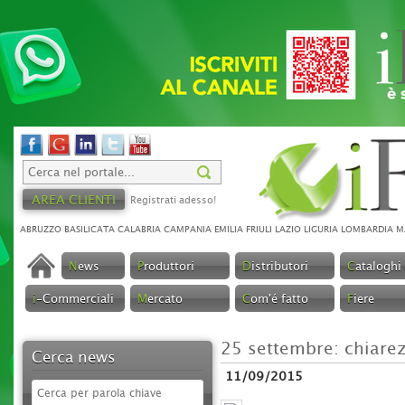
AREA CLIENTI
Registrati adesso!
ABRUZZO
BASILICATA
CALABRIA
CAMPANIA
EMILIA
FRIULI
LAZIO
LIGURIA
LOMBARDIA
M
N
ews
P
roduttori
D
istributori
C
ataloghi
i
-Commerciali
M
ercato
C
om'é fatto
F
iere
25 settembre: chiarez
Cerca news
11/09/2015