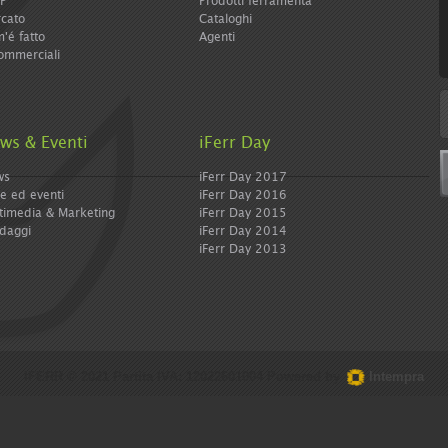
IP
Prodotti ferramenta
ferramenta e diy. Con la giusta dose di curiosità e
cato
Cataloghi
tanta professionalità
'é fatto
Agenti
ommerciali
. 1 di 2 |
Avanti >
 qui:
Home
>
Notizie - Tutte
ws & Eventi
iFerr Day
dividi:
ws
iFerr Day 2017
re ed eventi
iFerr Day 2016
timedia & Marketing
iFerr Day 2015
daggi
iFerr Day 2014
iFerr Day 2013
IFERR © 2021 Partita IVA: 12022601004 Powered by
Intempra