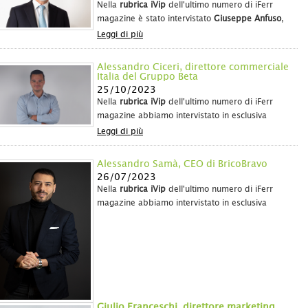
Nella
rubrica iVip
dell'ultimo numero di iFerr
magazine è stato intervistato
Giuseppe Anfuso
,
amministratore delegato della
Emanuele Anfuso
Leggi di più
S.p.A
., che ha ripercorso la storia dell'azienda e
ha spiegato come l'<
Alessandro Ciceri, direttore commerciale
Italia del Gruppo Beta
25/10/2023
Nella
rubrica iVip
dell'ultimo numero di iFerr
magazine abbiamo intervistato in esclusiva
Alessandro Ciceri
, direttore commerciale Italia
Leggi di più
del
Gruppo Beta
, che ha condiviso con noi i
risultati positivi
e
Alessandro Samà, CEO di BricoBravo
26/07/2023
Nella
rubrica iVip
dell'ultimo numero di iFerr
magazine abbiamo intervistato in esclusiva
Alessandro Samà
,
CEO di
BricoBravo
Leggi di più
Giulio Franceschi, direttore marketing