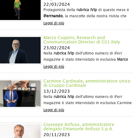
22/03/2024
Protagonista della
rubrica iVip
di questo mese è
iFerrnando
, la mascotte della nostra rivista che
racconta il suo primo anno di attività al fianco
Leggi di più
degli operatori della fil
Marco Cuppini, Research and
Communication Director di GS1 Italy
23/02/2024
Nella
rubrica iVip
dell'ultimo numero di iFerr
magazine è stato intervistato in esclusiva
Marco
Cuppini, Research and Communication Director di
Leggi di più
GS1 Italy
,
che ha scattato una fotografia esclusiva
delle dinamiche d
Carmine Cardinale, amministratore unico
di Gruppo Cardinale
13/12/2023
Nella
rubrica iVip
dell'ultimo numero di iFerr
magazine è stato intervistato in esclusiva Carmine
Cardinale, amministratore unico di Gruppo
Leggi di più
Cardinale e e artefice di una realtà distributiva
che guarda sempre al futuro e che vede nelle
Giuseppe Anfuso, amministratore
nuove generazioni i tassel
delegato Emanuele Anfuso S.p.A.
20/11/2023