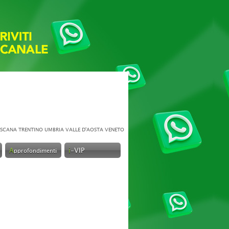
SCANA
TRENTINO
UMBRIA
VALLE D'AOSTA
VENETO
A
i
-VIP
pprofondimenti