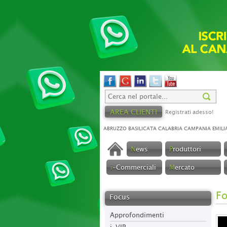
AREA CLIENTI
Registrati adesso!
ABRUZZO
BASILICATA
CALABRIA
CAMPANIA
EMILI
N
ews
P
roduttori
i
-Commerciali
M
ercato
F
Focus
Approfondimenti