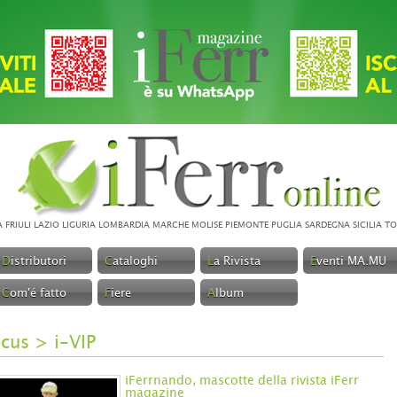
A
FRIULI
LAZIO
LIGURIA
LOMBARDIA
MARCHE
MOLISE
PIEMONTE
PUGLIA
SARDEGNA
SICILIA
TO
D
istributori
C
ataloghi
L
a Rivista
E
venti MA.MU
C
om'é fatto
F
iere
A
lbum
ocus
>
i-VIP
iFerrnando, mascotte della rivista iFerr
magazine