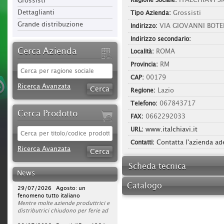
Grossisti
Dettaglianti
Grande distribuzione
Cerca Azienda
Ricerca Avanzata
Cerca Prodotto
30/07/2026 Sparco protagonista
Ricerca Avanzata
su DAZN per tutta la stagione di
Serie A 2026/2027
L'azienda rafforza la propria
News
strategia di comunicazione
televisiva, portando la presenza del
29/07/2026 Agosto: un
brand a un nuovo livello. Dopo la
fenomeno tutto italiano
campagna avviata nella scorsa
Mentre molte aziende produttrici e
stagione, Sparco sarà infatti on air
distributrici chiudono per ferie ad
per l’intero campionato di Serie A
agosto, ferramenta, utensilerie e
2026/2027, con una visibilità
rivendite agrarie continuano a
28/07/2026 Eventi #iFerr 136 |