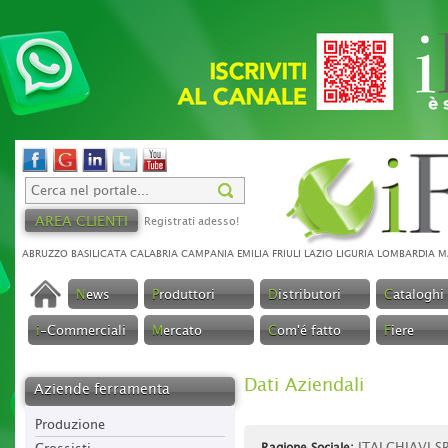
AREA CLIENTI
Registrati adesso!
ABRUZZO
BASILICATA
CALABRIA
CAMPANIA
EMILIA
FRIULI
LAZIO
LIGURIA
LOMBARDIA
M
N
ews
P
roduttori
D
istributori
C
ataloghi
i
-Commerciali
M
ercato
C
om'é fatto
F
iere
Aziende ferramenta
Produzione