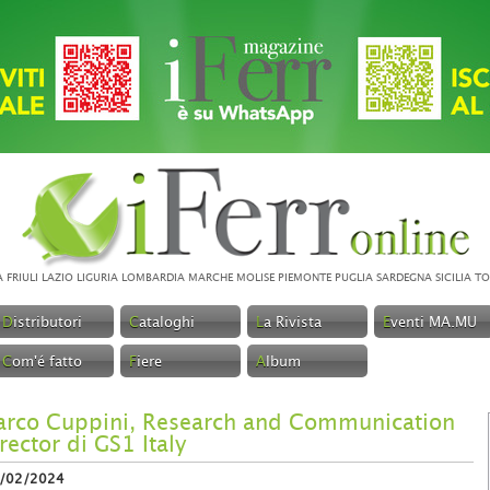
A
FRIULI
LAZIO
LIGURIA
LOMBARDIA
MARCHE
MOLISE
PIEMONTE
PUGLIA
SARDEGNA
SICILIA
TO
D
istributori
C
ataloghi
L
a Rivista
E
venti MA.MU
C
om'é fatto
F
iere
A
lbum
rco Cuppini, Research and Communication
rector di GS1 Italy
/02/2024