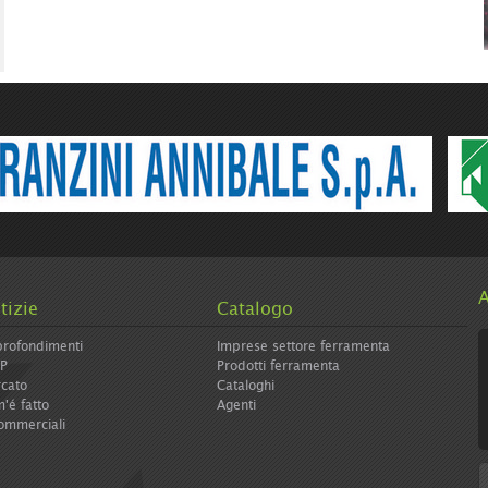
A
tizie
Catalogo
rofondimenti
Imprese settore ferramenta
IP
Prodotti ferramenta
cato
Cataloghi
'é fatto
Agenti
ommerciali