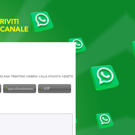
SCANA
TRENTINO
UMBRIA
VALLE D'AOSTA
VENETO
A
i
-VIP
pprofondimenti