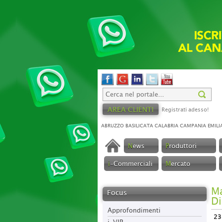
AREA CLIENTI
Registrati adesso!
ABRUZZO
BASILICATA
CALABRIA
CAMPANIA
EMILI
N
ews
P
roduttori
i
-Commerciali
M
ercato
Ma
Focus
Di
Approfondimenti
23