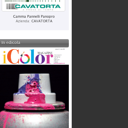
ITALCHIAVI SRL
Categoria:
Grossisti
Gamma Pannelli Panopro
Azienda:
CAVATORTA
In edicola
CAVATORTA
Categoria:
Produzione
LOTTO SPORT ITALIA SPA
Categoria:
Produzione