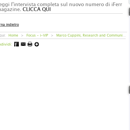
eggi l'intervista completa sul nuovo numero di iFerr
agazine.
CLICCA QUI
rna indietro
 qui:
Home
>
Focus - i-VIP
>
Marco Cuppini, Research and Communication Director di GS1 Italy
dividi: