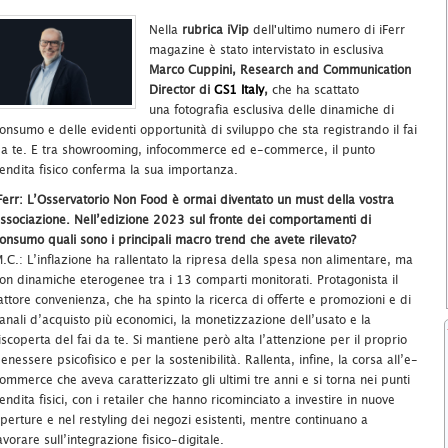
Nella
rubrica iVip
dell'ultimo numero di iFerr
magazine è stato intervistato in esclusiva
Marco Cuppini, Research and Communication
Director di
GS1 Italy
,
che ha scattato
una fotografia esclusiva delle dinamiche di
onsumo e delle evidenti opportunità di sviluppo che sta registrando il fai
a te. E tra showrooming, infocommerce ed e-commerce, il punto
endita fisico conferma la sua importanza.
Ferr: L’Osservatorio Non Food è ormai diventato un must della vostra
ssociazione. Nell’edizione 2023 sul fronte dei comportamenti di
onsumo quali sono i principali macro trend che avete rilevato?
.C.: L’inflazione ha rallentato la ripresa della spesa non alimentare, ma
on dinamiche eterogenee tra i 13 comparti monitorati. Protagonista il
attore convenienza, che ha spinto la ricerca di offerte e promozioni e di
anali d’acquisto più economici, la monetizzazione dell’usato e la
iscoperta del fai da te. Si mantiene però alta l’attenzione per il proprio
enessere psicofisico e per la sostenibilità. Rallenta, infine, la corsa all’e-
ommerce che aveva caratterizzato gli ultimi tre anni e si torna nei punti
endita fisici, con i retailer che hanno ricominciato a investire in nuove
perture e nel restyling dei negozi esistenti, mentre continuano a
avorare sull’integrazione fisico-digitale.