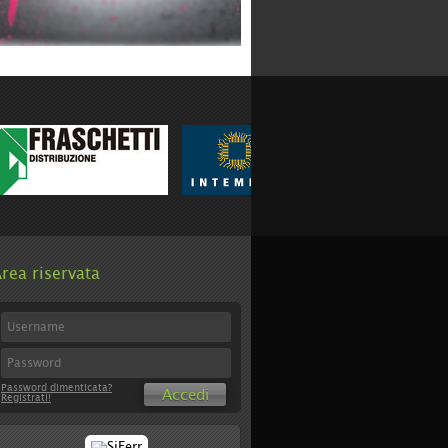
BOT LIGHTING SRL
Categoria:
Produzione
rea riservata
Password dimenticata?
Accedi
Registrati!