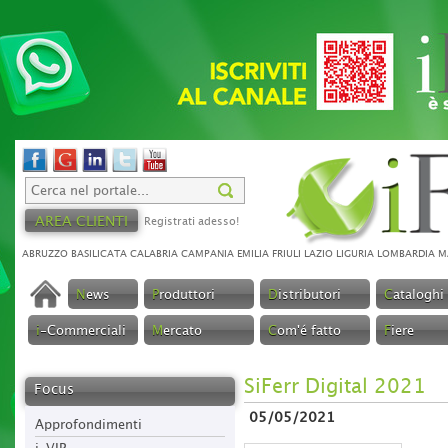
AREA CLIENTI
Registrati adesso!
ABRUZZO
BASILICATA
CALABRIA
CAMPANIA
EMILIA
FRIULI
LAZIO
LIGURIA
LOMBARDIA
M
N
ews
P
roduttori
D
istributori
C
ataloghi
i
-Commerciali
M
ercato
C
om'é fatto
F
iere
SiFerr Digital 2021
Focus
05/05/2021
Approfondimenti