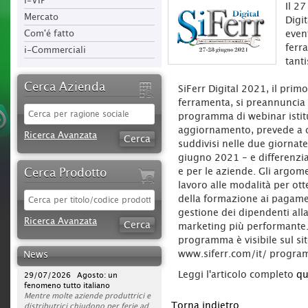
i-VIP
Il 27
Mercato
Digit
Com'é fatto
even
ferr
i-Commerciali
tant
Cerca Azienda
SiFerr Digital 2021, il prim
ferramenta, si preannuncia r
programma di webinar istitu
aggiornamento, prevede a 
Ricerca Avanzata
suddivisi nelle due giornate
giugno 2021 - e differenziat
Cerca Prodotto
e per le aziende. Gli argom
lavoro alle modalità per ott
della formazione ai pagament
gestione dei dipendenti alla
30/07/2026 Sparco protagonista
Ricerca Avanzata
su DAZN per tutta la stagione di
marketing più performante. 
Serie A 2026/2027
programma è visibile sul sit
L'azienda rafforza la propria
www.siferr.com/it/ progra
News
strategia di comunicazione
televisiva, portando la presenza del
29/07/2026 Agosto: un
Leggi l'articolo completo
qu
brand a un nuovo livello. Dopo la
fenomeno tutto italiano
campagna avviata nella scorsa
Mentre molte aziende produttrici e
stagione, Sparco sarà infatti on air
distributrici chiudono per ferie ad
Torna indietro
per l’intero campionato di Serie A
agosto, ferramenta, utensilerie e