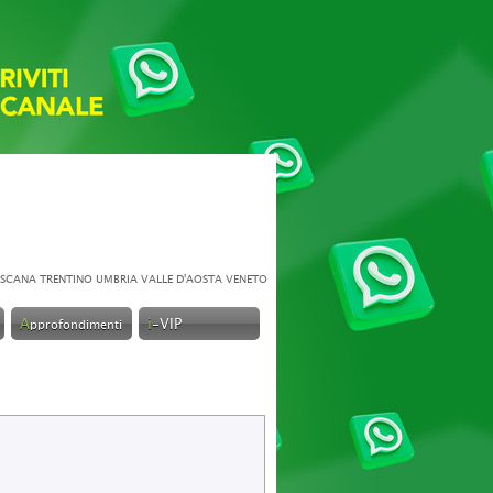
SCANA
TRENTINO
UMBRIA
VALLE D'AOSTA
VENETO
A
i
-VIP
pprofondimenti