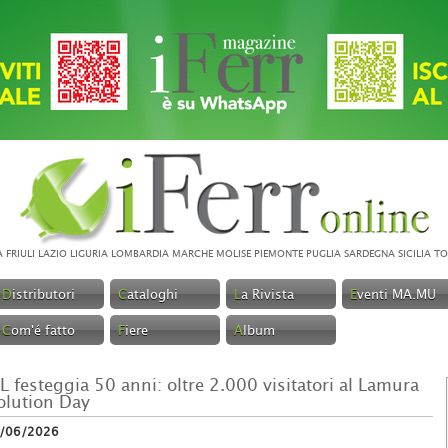
A
FRIULI
LAZIO
LIGURIA
LOMBARDIA
MARCHE
MOLISE
PIEMONTE
PUGLIA
SARDEGNA
SICILIA
TO
D
istributori
C
ataloghi
L
a Rivista
E
venti MA.MU
C
om'é fatto
F
iere
A
lbum
L festeggia 50 anni: oltre 2.000 visitatori al Lamura
olution Day
/06/2026