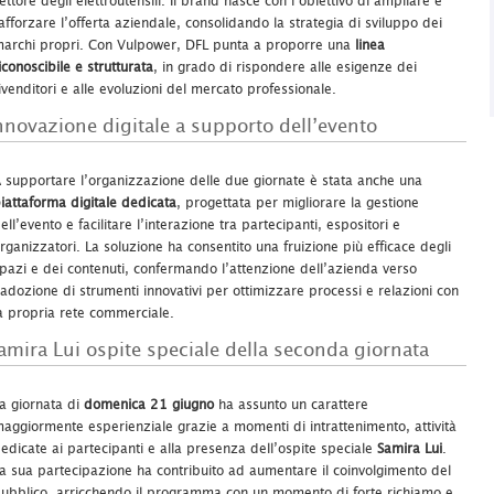
ettore degli elettroutensili. Il brand nasce con l’obiettivo di ampliare e
afforzare l’offerta aziendale, consolidando la strategia di sviluppo dei
archi propri. Con Vulpower, DFL punta a proporre una
linea
iconoscibile e strutturata
, in grado di rispondere alle esigenze dei
ivenditori e alle evoluzioni del mercato professionale.
nnovazione digitale a supporto dell’evento
 supportare l’organizzazione delle due giornate è stata anche una
iattaforma digitale dedicata
, progettata per migliorare la gestione
ell’evento e facilitare l’interazione tra partecipanti, espositori e
rganizzatori. La soluzione ha consentito una fruizione più efficace degli
pazi e dei contenuti, confermando l’attenzione dell’azienda verso
’adozione di strumenti innovativi per ottimizzare processi e relazioni con
a propria rete commerciale.
amira Lui ospite speciale della seconda giornata
a giornata di
domenica 21 giugno
ha assunto un carattere
aggiormente esperienziale grazie a momenti di intrattenimento, attività
edicate ai partecipanti e alla presenza dell’ospite speciale
Samira Lui
.
a sua partecipazione ha contribuito ad aumentare il coinvolgimento del
ubblico, arricchendo il programma con un momento di forte richiamo e