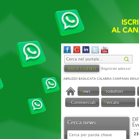
AREA CLIENTI
Registrati adesso!
ABRUZZO
BASILICATA
CALABRIA
CAMPANIA
EMILI
N
ews
P
roduttori
i
-Commerciali
M
ercato
DF
Cerca news
Ev
23