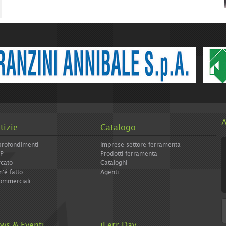
A
tizie
Catalogo
rofondimenti
Imprese settore ferramenta
IP
Prodotti ferramenta
cato
Cataloghi
'é fatto
Agenti
ommerciali
ws & Eventi
iFerr Day