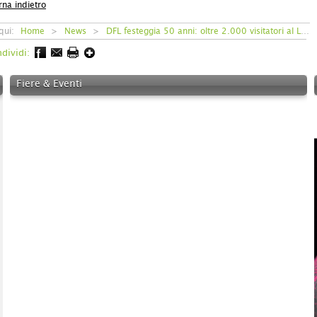
rna indietro
 qui:
Home
>
News
>
DFL festeggia 50 anni: oltre 2.000 visitatori al Lamura Evolution Day
e/icolormagazine-
dividi:
Fiere & Eventi