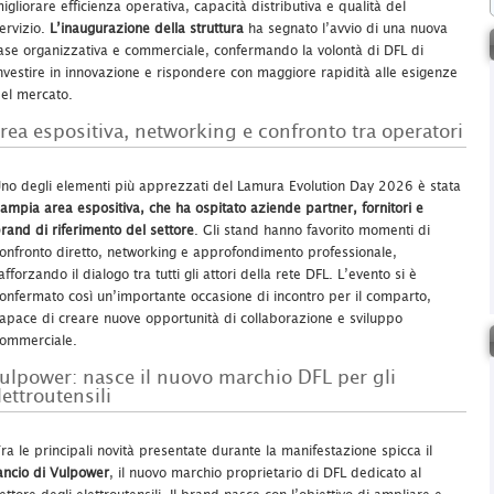
igliorare efficienza operativa, capacità distributiva e qualità del
ervizio.
L’inaugurazione della struttura
ha segnato l’avvio di una nuova
ase organizzativa e commerciale, confermando la volontà di DFL di
nvestire in innovazione e rispondere con maggiore rapidità alle esigenze
el mercato.
rea espositiva, networking e confronto tra operatori
no degli elementi più apprezzati del Lamura Evolution Day 2026 è stata
ampia area espositiva, che ha ospitato aziende partner, fornitori e
rand di riferimento del settore
. Gli stand hanno favorito momenti di
onfronto diretto, networking e approfondimento professionale,
afforzando il dialogo tra tutti gli attori della rete DFL. L’evento si è
onfermato così un’importante occasione di incontro per il comparto,
apace di creare nuove opportunità di collaborazione e sviluppo
ommerciale.
ulpower: nasce il nuovo marchio DFL per gli
lettroutensili
ra le principali novità presentate durante la manifestazione spicca il
ancio di
Vulpower
, il nuovo marchio proprietario di DFL dedicato al