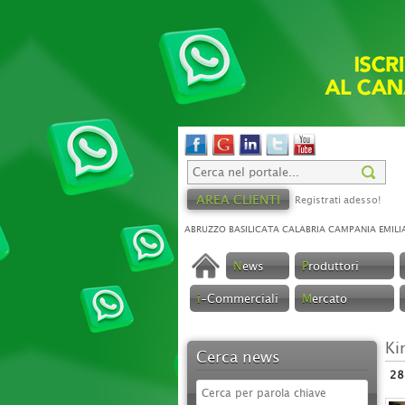
AREA CLIENTI
Registrati adesso!
ABRUZZO
BASILICATA
CALABRIA
CAMPANIA
EMILI
N
ews
P
roduttori
i
-Commerciali
M
ercato
Ki
Cerca news
28