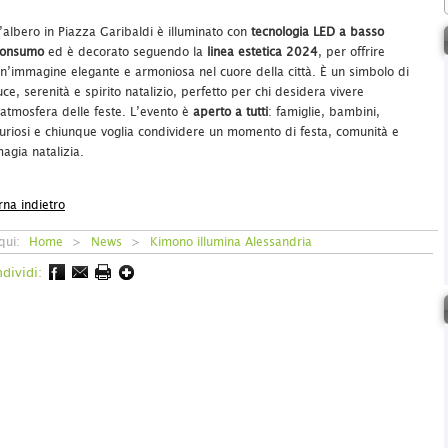
’albero in Piazza Garibaldi è illuminato con
tecnologia LED a basso
consumo
ed è decorato seguendo la
linea estetica 2024
, per offrire
n’immagine elegante e armoniosa nel cuore della città. È un simbolo di
uce, serenità e spirito natalizio, perfetto per chi desidera vivere
’atmosfera delle feste. L’evento è
aperto a tutti
: famiglie, bambini,
uriosi e chiunque voglia condividere un momento di festa, comunità e
agia natalizia.
rna indietro
 qui:
Home
>
News
>
Kimono illumina Alessandria
dividi: