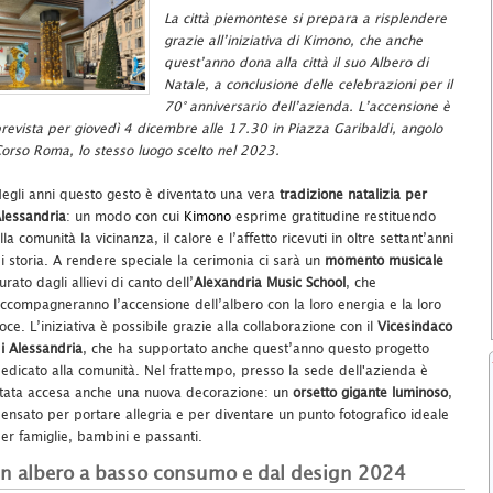
La città piemontese si prepara a risplendere
grazie all’iniziativa di Kimono, che anche
quest’anno dona alla città il suo Albero di
Natale, a conclusione delle celebrazioni per il
70° anniversario dell’azienda. L’accensione è
revista per giovedì 4 dicembre alle 17.30 in Piazza Garibaldi, angolo
orso Roma, lo stesso luogo scelto nel 2023.
egli anni questo gesto è diventato una vera
tradizione natalizia per
lessandria
: un modo con cui
Kimono
esprime gratitudine restituendo
lla comunità la vicinanza, il calore e l’affetto ricevuti in oltre settant’anni
i storia. A rendere speciale la cerimonia ci sarà un
momento musicale
urato dagli allievi di canto dell’
Alexandria Music School
, che
ccompagneranno l’accensione dell’albero con la loro energia e la loro
oce. L’iniziativa è possibile grazie alla collaborazione con il
Vicesindaco
i Alessandria
, che ha supportato anche quest’anno questo progetto
edicato alla comunità. Nel frattempo, presso la sede dell'azienda è
tata accesa anche una nuova decorazione: un
orsetto gigante luminoso
,
ensato per portare allegria e per diventare un punto fotografico ideale
er famiglie, bambini e passanti.
n albero a basso consumo e dal design 2024