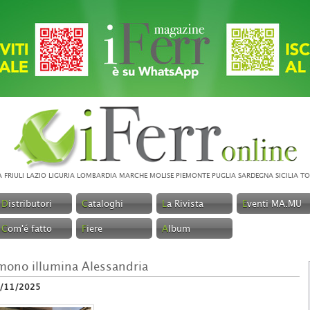
A
FRIULI
LAZIO
LIGURIA
LOMBARDIA
MARCHE
MOLISE
PIEMONTE
PUGLIA
SARDEGNA
SICILIA
TO
D
istributori
C
ataloghi
L
a Rivista
E
venti MA.MU
C
om'é fatto
F
iere
A
lbum
mono illumina Alessandria
/11/2025