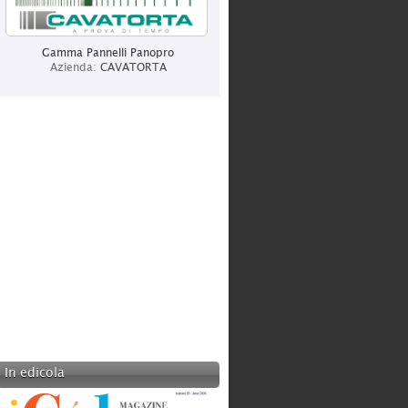
CENTURY ITALIA
Categoria:
Produzione
Gamma Pannelli Panopro
Azienda:
CAVATORTA
CAVATORTA
Categoria:
Produzione
In edicola
ITALCHIAVI SRL
Categoria:
Grossisti