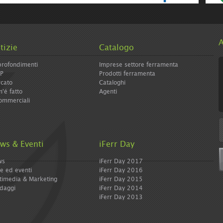
e/icolormagazine-
A
tizie
Catalogo
rofondimenti
Imprese settore ferramenta
IP
Prodotti ferramenta
cato
Cataloghi
'é fatto
Agenti
ommerciali
ws & Eventi
iFerr Day
ws
iFerr Day 2017
re ed eventi
iFerr Day 2016
timedia & Marketing
iFerr Day 2015
daggi
iFerr Day 2014
iFerr Day 2013