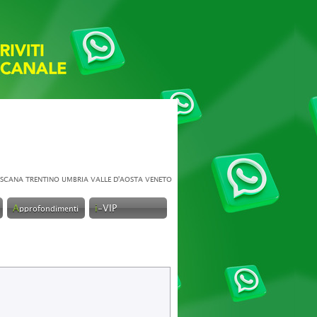
SCANA
TRENTINO
UMBRIA
VALLE D'AOSTA
VENETO
A
i
-VIP
pprofondimenti