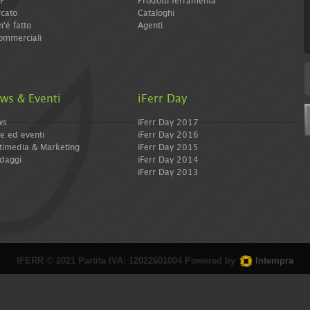
IP
Prodotti ferramenta
cato
Cataloghi
'é fatto
Agenti
ommerciali
ws & Eventi
iFerr Day
ws
iFerr Day 2017
re ed eventi
iFerr Day 2016
timedia & Marketing
iFerr Day 2015
daggi
iFerr Day 2014
iFerr Day 2013
IFERR © 2021 Partita IVA: 12022601004 Powered by
Intempra