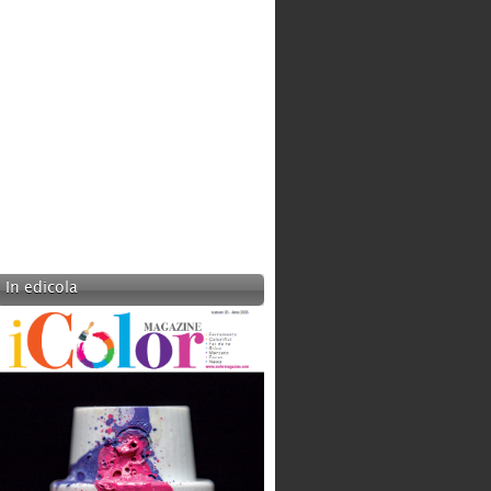
BOT LIGHTING SRL
Categoria:
Produzione
In edicola