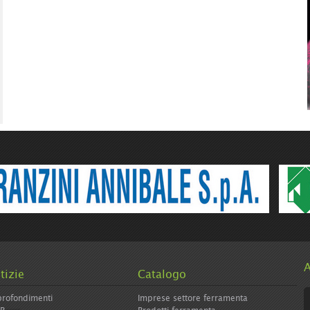
e/icolormagazine-
A
tizie
Catalogo
rofondimenti
Imprese settore ferramenta