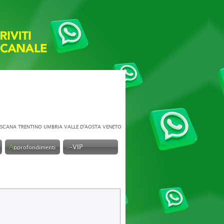
SCANA
TRENTINO
UMBRIA
VALLE D'AOSTA
VENETO
A
i
-VIP
pprofondimenti