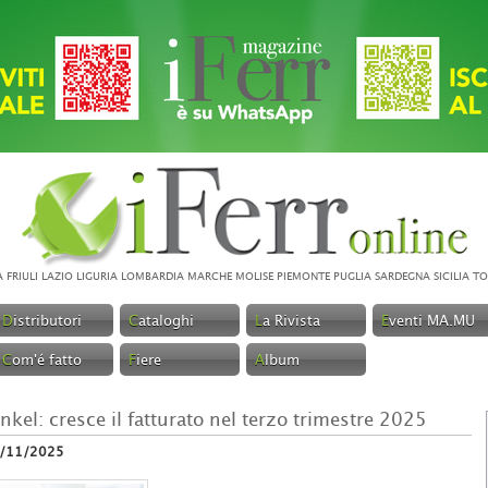
A
FRIULI
LAZIO
LIGURIA
LOMBARDIA
MARCHE
MOLISE
PIEMONTE
PUGLIA
SARDEGNA
SICILIA
TO
D
istributori
C
ataloghi
L
a Rivista
E
venti MA.MU
C
om'é fatto
F
iere
A
lbum
nkel: cresce il fatturato nel terzo trimestre 2025
/11/2025