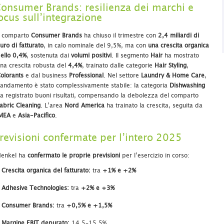
onsumer Brands: resilienza dei marchi e
ocus sull’integrazione
l comparto
Consumer Brands
ha chiuso il trimestre con
2,4 miliardi di
uro di fatturato
, in calo nominale del 9,5%, ma con
una crescita organica
ello 0,4%
, sostenuta dai
volumi positivi
. Il segmento
Hair
ha mostrato
na crescita robusta del
4,4%
, trainato dalle categorie
Hair Styling
,
olorants
e dal business
Professional
. Nel settore
Laundry & Home Care
,
’andamento è stato complessivamente stabile: la categoria
Dishwashing
a registrato buoni risultati, compensando la debolezza del comparto
abric Cleaning
. L’area
Nord America
ha trainato la crescita, seguita da
MEA
e
Asia-Pacifico
.
revisioni confermate per l’intero 2025
enkel ha
confermato le proprie previsioni
per l’esercizio in corso:
Crescita organica del fatturato:
tra
+1% e +2%
Adhesive Technologies:
tra
+2% e +3%
Consumer Brands:
tra
+0,5% e +1,5%
Margine EBIT depurato:
14,5–15,5%