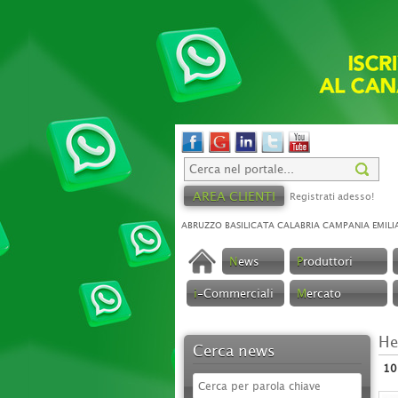
AREA CLIENTI
Registrati adesso!
ABRUZZO
BASILICATA
CALABRIA
CAMPANIA
EMILI
N
ews
P
roduttori
i
-Commerciali
M
ercato
He
Cerca news
10