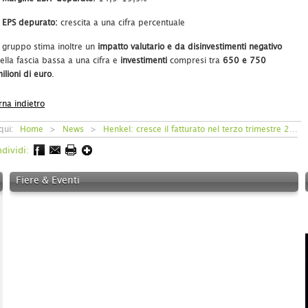
EPS depurato:
crescita a una cifra percentuale
l gruppo stima inoltre un
impatto valutario e da disinvestimenti negativo
ella fascia bassa a una cifra e
investimenti
compresi tra
650 e 750
ilioni di euro
.
rna indietro
 qui:
Home
>
News
>
Henkel: cresce il fatturato nel terzo trimestre 2025
dividi:
Fiere & Eventi