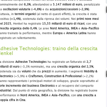
ominalmente del
6,3%
, attestandosi a
5.147 milioni di euro
, penalizzato
da
oscillazioni valutarie (-4,8%)
e da
acquisizioni/cessioni (-2,9%)
.
uttavia, in
termini organici
(al netto di questi effetti), la crescita è stata
ositiva
(+1,4%)
, sostenuta dalla ripresa dei volumi. Nei
primi nove mesi
el 2025
, Henkel ha registrato
15,55 miliardi di euro di ricavi
, con una
rescita organica dello 0,4%
. Le aree
Nord America
,
IMEA
e
Asia-Pacifico
anno trainato la performance, mentre
Europa
e
America Latina
hanno
egistrato un rallentamento.
dhesive Technologies: traino della crescita
enkel
a divisione
Adhesive Technologies
ha registrato un fatturato di
2,7
iliardi di euro
(-3,3% nominale), ma una
crescita organica del 2,5%
,
ostenuta sia da
volumi
che da
prezzi
in aumento. I segmenti
Mobility &
lectronics
(+5,9%) e
Craftsmen, Construction & Professional
(+2,2%)
anno rappresentato i principali motori di sviluppo, grazie soprattutto al
orte incremento del business Electronics
e al recupero del comparto
ndustrial
. Dal punto di vista geografico, la divisione ha registrato buone
erformance in
Nord America
,
IMEA
e
Asia-Pacifico
, con
una crescita a
oppia cifra in Cina
.