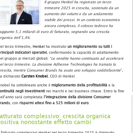
Il gruppo Henkel ha registrato un terzo
trimestre 2025 in crescita, sostenuto da un
aumento dei volumi e da un andamento
stabile dei prezzi. In un contesto economico
ancora complesso, il colosso tedesco ha
aggiunto 5,1 miliardi di euro di fatturato, segnando una crescita
rganica dell’1,4%.
el terzo trimestre,
Henkel
ha mostrato
un miglioramento su tutti i
rincipali indicatori operativi
, confermando la capacità di adattamento
el gruppo ai mercati globali. “
Le vendite hanno continuato ad accelerare
el terzo trimestre. La divisione Adhesive Technologies ha trainato la
rescita, mentre Consumer Brands ha avuto uno sviluppo soddisfacente
”,
a dichiarato
Carsten Knobel
, CEO di Henkel.
nobel ha sottolineato anche il
miglioramento della profittabilità
e la
ontinuità negli investimenti
nei marchi e nei business chiave. Entro la fine
ell’anno sarà completata
l’integrazione della divisione Consumer
rands
, con
risparmi attesi fino a 525 milioni di euro
.
atturato complessivo: crescita organica
ositiva nonostante effetto cambi
l fatturato complessivo Henkel nel terzo trimestre 2025 è diminuito